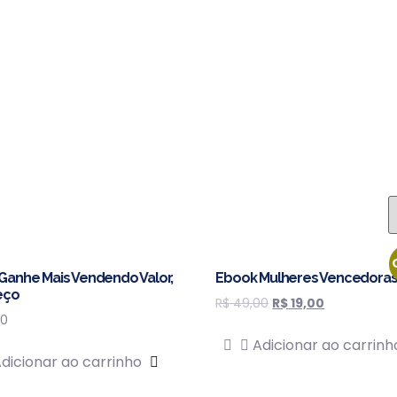
Ganhe Mais Vendendo Valor,
Ebook Mulheres Vencedora
eço
R$
49,00
R$
19,00
0
Adicionar ao carrinh
dicionar ao carrinho