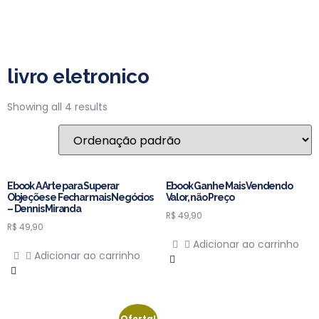
livro eletronico
Showing all 4 results
Ebook A Arte para Superar
Ebook Ganhe Mais Vendendo
Objeções e Fechar mais Negócios
Valor, não Preço
– Dennis Miranda
R$
49,90
R$
49,90
Adicionar ao carrinho
Adicionar ao carrinho
Oferta!